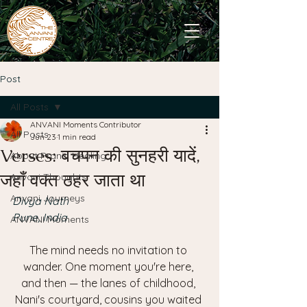
Post
All Posts
ANVANI Moments Contributor
All Posts
Jun 23
1 min read
Verses: बचपन की सुनहरी यादें,
About Pranic Healing
जहाँ वक्त ठहर जाता था
Anvani Thoughts
Anvani Journeys
Divya Nath
Pune, India
ANVANI Moments
The mind needs no invitation to 
wander. One moment you're here, 
and then — the lanes of childhood, 
Nani's courtyard, cousins you waited 